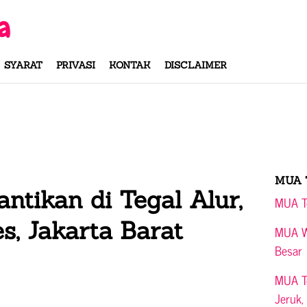
SYARAT
PRIVASI
KONTAK
DISCLAIMER
MUA 
ntikan di Tegal Alur,
MUA Te
es, Jakarta Barat
MUA Wi
Besar
MUA Te
Jeruk,