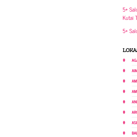
5+ Sal
Kutai 
5+ Sal
LOKA
AG
AI
AM
AM
AN
AR
AS
BA