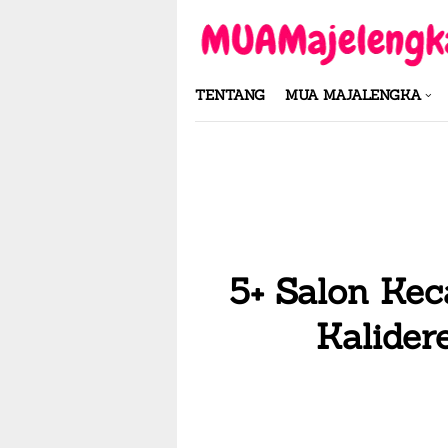
Skip
to
content
TENTANG
MUA MAJALENGKA
5+ Salon Keca
Kalider