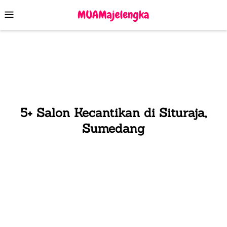
Skip
Mobile
to
Menu
content
5+ Salon Kecantikan di Situraja,
Sumedang