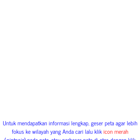
Untuk mendapatkan informasi lengkap, geser peta agar lebih
fokus ke wilayah yang Anda cari lalu klik
icon merah
(
pintpoin
) pada peta, atau perbesar peta di atas dengan klik