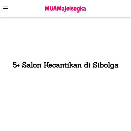
Skip
Mobile
to
Menu
content
5+ Salon Kecantikan di Sibolga