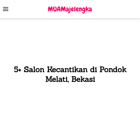
Skip
Mobile
to
Menu
content
5+ Salon Kecantikan di Pondok
Melati, Bekasi