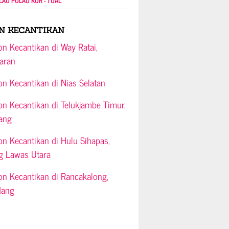
LAU PULAU KUR - TUAL
N KECANTIKAN
on Kecantikan di Way Ratai,
aran
on Kecantikan di Nias Selatan
on Kecantikan di Telukjambe Timur,
ang
on Kecantikan di Hulu Sihapas,
g Lawas Utara
on Kecantikan di Rancakalong,
dang