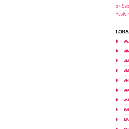
5+ Sal
Pesisi
LOKA
AG
AI
AM
AM
AN
AR
AS
BA
MA