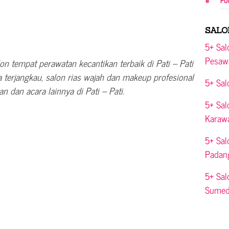
PU
SALO
5+ Sal
Pesaw
alon tempat perawatan kecantikan terbaik di Pati – Pati
a terjangkau, salon rias wajah dan makeup profesional
5+ Sal
n dan acara lainnya di Pati – Pati.
5+ Sal
Karaw
5+ Sal
Padan
5+ Sal
Sume