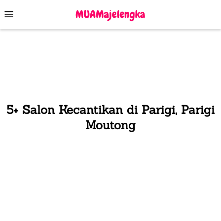
Skip
Mobile
to
Menu
content
5+ Salon Kecantikan di Parigi, Parigi
Moutong