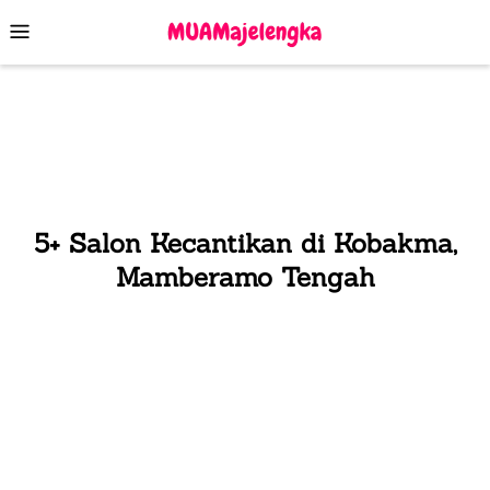
Skip
Mobile
to
Menu
content
5+ Salon Kecantikan di Kobakma,
Mamberamo Tengah