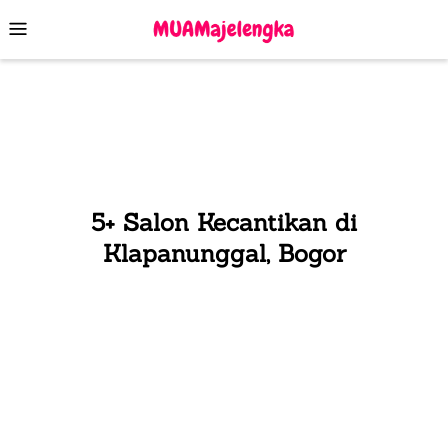
Skip
Mobile
to
Menu
content
5+ Salon Kecantikan di
Klapanunggal, Bogor