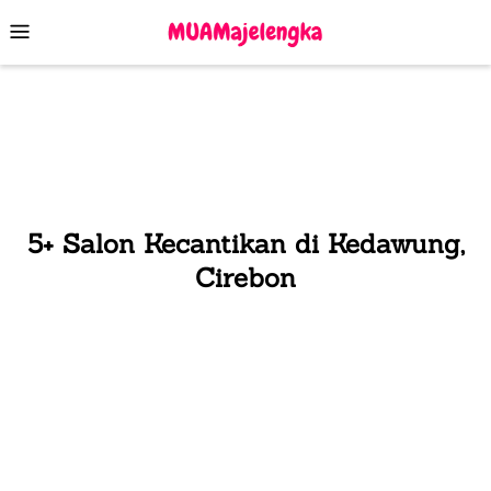
Skip
Mobile
to
Menu
content
5+ Salon Kecantikan di Kedawung,
Cirebon