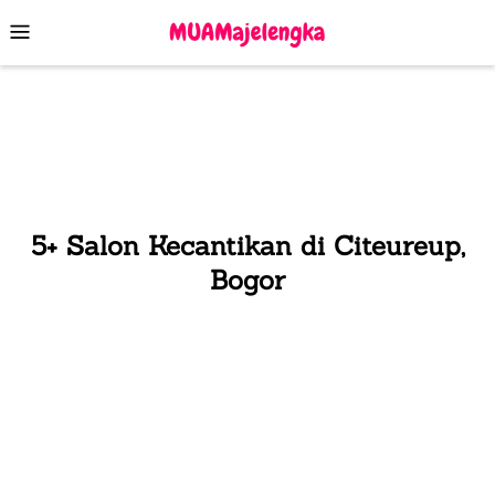
Skip
Mobile
to
Menu
content
5+ Salon Kecantikan di Citeureup,
Bogor