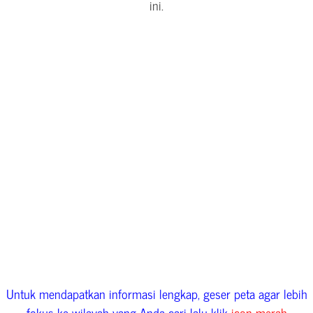
ini.
Untuk mendapatkan informasi lengkap, geser peta agar lebih
fokus ke wilayah yang Anda cari lalu klik
icon merah