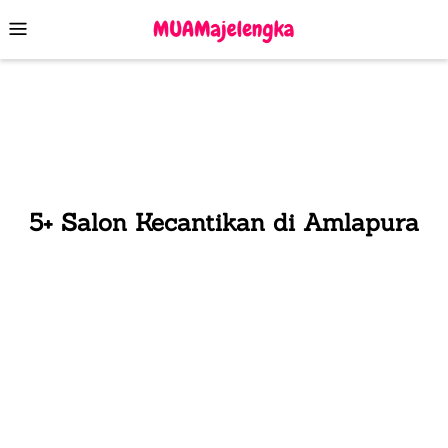
Skip
Mobile
to
Menu
content
5+ Salon Kecantikan di Amlapura