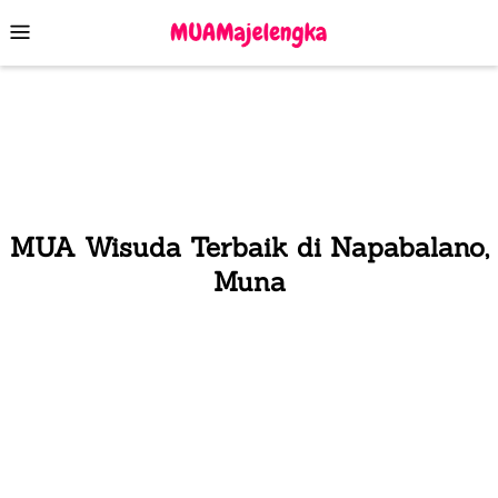
Skip
Mobile
to
Menu
content
MUA Wisuda Terbaik di Napabalano,
Muna